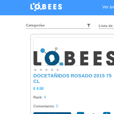
Ver á
Categorías
Lista de
★
★
★
★
★
DOCETAÑIDOS ROSADO 2015 75
CL
€ 4.50
4
Rank:
0
Comentarios: