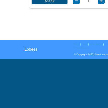
Añadir
KPIs
|
Team
|
Aviso Legal
|
Pol
devoluciones
Lobees
© Copyright 2023. Servicios p