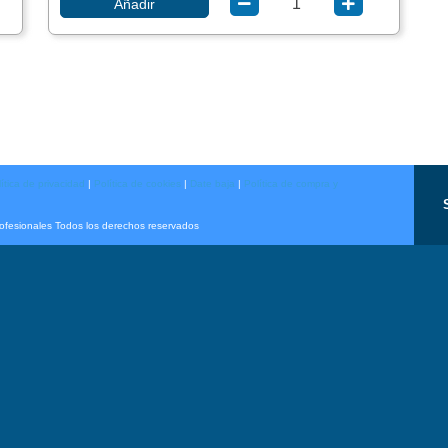
Añadir
ítica de privacidad
|
Política de cookies
|
Date baja
|
Política de compra y
rofesionales Todos los derechos reservados