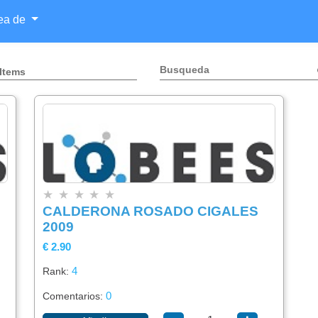
rea de
 Items
Categorías
Lista
Buscador
×
×
De
★
★
★
★
★
Items
CALDERONA ROSADO CIGALES
Alimentación
×
2009
Agregar
€ 2.90
item
4
Rank:
Bebidas
0
Comentarios: