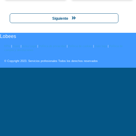
Siguiente
Lobees
KPIs
|
Team
|
Aviso Legal
|
Política de privacidad
|
Política de cookies
|
Date baja
|
Política de
compra y devoluciones
© Copyright 2023. Servicios profesionales Todos los derechos reservados