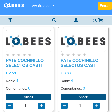
Ver área de
Entrar
Categorías
Lista
Buscador
×
×
×
De
Items
:
0
Agregar
Alimentación
item
Bebidas
★
★
★
★
★
★
★
★
★
★
PATE COCHINILLO
PATE COCHINILLO
SELECTOS CASTI
SELECTOS CASTI
€ 2.59
€ 3.83
4
4
Rank:
Rank:
0
0
Comentarios:
Comentarios:
Añadir
Añadir