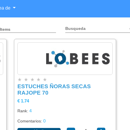
rea de
 Items
Categorías
Lista
Buscador
×
×
De
★
★
★
★
★
Items
ESTUCHES ÑORAS SECAS
Alimentación
×
RAJOPE 70
Agregar
€ 1.74
item
4
Rank:
Bebidas
0
Comentarios: