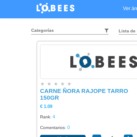
Ver á
Categorías
Lista de
★
★
★
★
★
CARNE ÑORA RAJOPE TARRO
150GR
€ 1.09
4
Rank:
0
Comentarios: