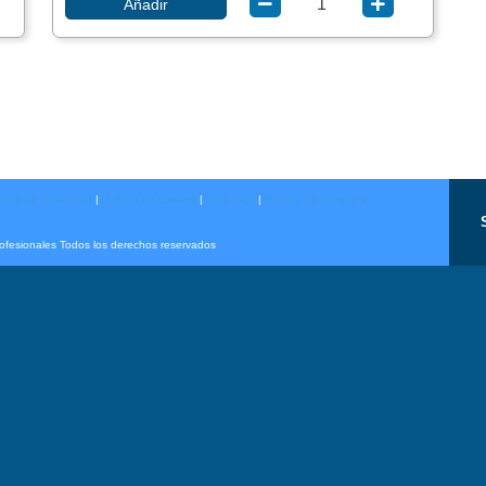
Añadir
ítica de privacidad
|
Política de cookies
|
Date baja
|
Política de compra y
rofesionales Todos los derechos reservados