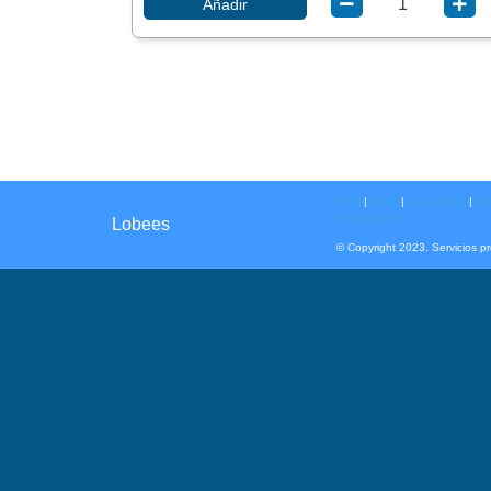
Añadir
KPIs
|
Team
|
Aviso Legal
|
Pol
devoluciones
Lobees
© Copyright 2023. Servicios p