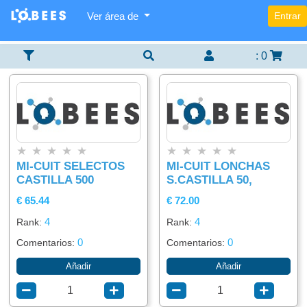
Ver área de
Entrar
Categorías
Lista
Buscador
×
×
×
De
Items
:
0
Agregar
Alimentación
item
Bebidas
★
★
★
★
★
★
★
★
★
★
MI-CUIT SELECTOS
MI-CUIT LONCHAS
CASTILLA 500
S.CASTILLA 50,
€ 65.44
€ 72.00
4
4
Rank:
Rank:
0
0
Comentarios:
Comentarios:
Añadir
Añadir