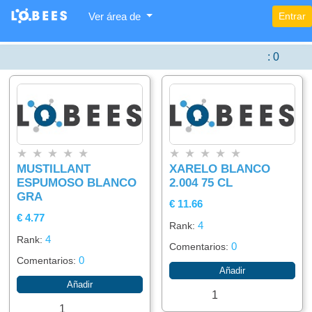
Ver área de
Entrar
Categorías
Lista
Buscador
×
×
×
De
Items
:
0
Agregar
Alimentación
item
Bebidas
★
★
★
★
★
★
★
★
★
★
MUSTILLANT
XARELO BLANCO
ESPUMOSO BLANCO
2.004 75 CL
GRA
€ 11.66
€ 4.77
4
Rank:
4
Rank:
0
Comentarios:
0
Comentarios:
Añadir
Añadir