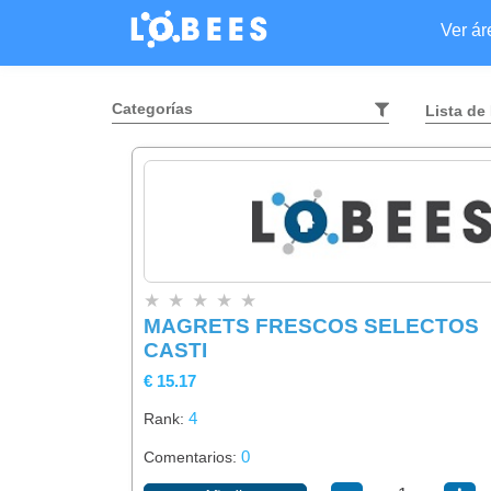
Ver á
Categorías
Lista de
★
★
★
★
★
MAGRETS FRESCOS SELECTOS
CASTI
€ 15.17
4
Rank:
0
Comentarios: