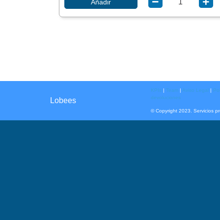
Añadir
KPIs
|
Team
|
Aviso Legal
|
Pol
devoluciones
Lobees
© Copyright 2023. Servicios p