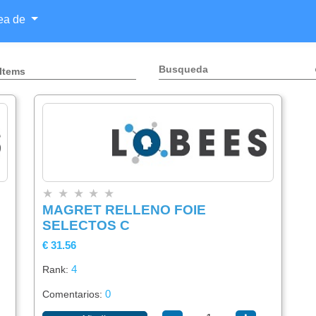
rea de
 Items
Categorías
Lista
Buscador
×
×
De
★
★
★
★
★
Items
MAGRET RELLENO FOIE
Alimentación
×
SELECTOS C
Agregar
€ 31.56
item
4
Rank:
Bebidas
0
Comentarios: