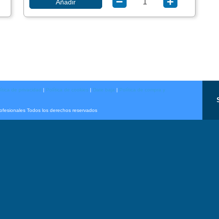
Añadir
ítica de privacidad
|
Política de cookies
|
Date baja
|
Política de compra y
rofesionales Todos los derechos reservados