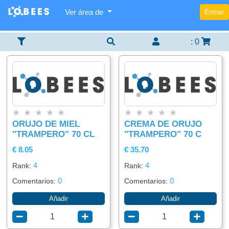
Ver área de
Entrar
Categorías
Lista
Buscador
×
×
×
De
Items
:
0
Agregar
Alimentación
item
Bebidas
★
★
★
★
★
★
★
★
★
★
ORUJO DE MIEL
CREMA DE ORUJO
"TRAMPERO" 70 CL
"TRAMPERO" 70 C
€ 8.05
€ 35.70
4
4
Rank:
Rank:
0
0
Comentarios:
Comentarios:
Añadir
Añadir