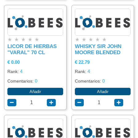
★
★
★
★
★
★
★
★
★
★
LICOR DE HIERBAS
WHISKY SIR JOHN
"VARAL" 70 CL
MOORE BLENDED
€ 0.00
€ 22.79
4
4
Rank:
Rank:
0
0
Comentarios:
Comentarios:
Añadir
Añadir