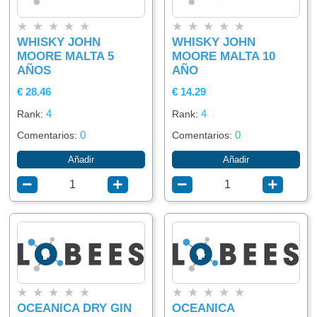
★
★
★
★
★
★
★
★
★
★
WHISKY JOHN
WHISKY JOHN
MOORE MALTA 5
MOORE MALTA 10
AÑOS
AÑO
€ 28.46
€ 14.29
4
4
Rank:
Rank:
0
0
Comentarios:
Comentarios:
Añadir
Añadir
★
★
★
★
★
★
★
★
★
★
OCEANICA DRY GIN
OCEANICA