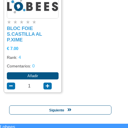
★
★
★
★
★
BLOC FOIE
S.CASTILLA AL
P.XIME
€ 7.00
4
Rank:
0
Comentarios:
Añadir
Siguiente
Lobees