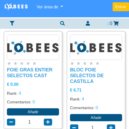
Ver área de
Entrar
Categorías
Lista
Buscador
×
×
×
De
Items
:
0
Agregar
Alimentación
item
Bebidas
★
★
★
★
★
★
★
★
★
★
FOIE GRAS ENTIER
BLOC FOIE
SELECTOS CAST
SELECTOS DE
CASTILLA
€ 0.00
€ 6.71
4
Rank:
4
Rank:
0
Comentarios:
0
Comentarios:
Añadir
Añadir