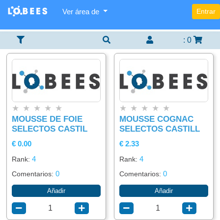
Ver área de
Entrar
Categorías
Lista
Buscador
×
×
×
De
Items
:
0
Agregar
Alimentación
item
Bebidas
★
★
★
★
★
★
★
★
★
★
MOUSSE DE FOIE
MOUSSE COGNAC
SELECTOS CASTIL
SELECTOS CASTILL
€ 0.00
€ 2.33
4
4
Rank:
Rank:
0
0
Comentarios:
Comentarios:
Añadir
Añadir