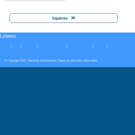
Siguiente
Lobees
KPIs
|
Team
|
Aviso Legal
|
Política de privacidad
|
Política de cookies
|
Date baja
|
Política de
compra y devoluciones
© Copyright 2023. Servicios profesionales Todos los derechos reservados