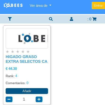
Ver área de
Entrar
Categorías
Lista
Buscador
×
×
×
De
Items
:
0
Agregar
Alimentación
item
Bebidas
★
★
★
★
★
HIGADO GRASO
EXTRA SELECTOS CA
€ 44.30
4
Rank:
0
Comentarios:
Añadir