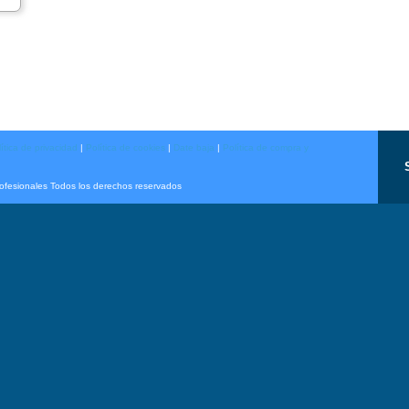
ítica de privacidad
|
Política de cookies
|
Date baja
|
Política de compra y
rofesionales Todos los derechos reservados