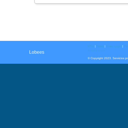
KPIs
|
Team
|
Aviso Legal
|
Pol
devoluciones
Lobees
© Copyright 2023. Servicios p