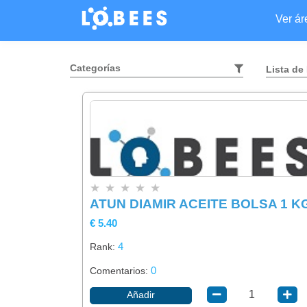
Ver á
Categorías
Lista de
★
★
★
★
★
ATUN DIAMIR ACEITE BOLSA 1 K
€ 5.40
4
Rank:
0
Comentarios:
Añadir