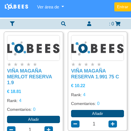
Ver área de
Entrar
Categorías
Lista
Buscador
×
×
×
De
Items
:
0
Agregar
Alimentación
item
Bebidas
★
★
★
★
★
★
★
★
★
★
VIÑA MAGAÑA
VIÑA MAGAÑA
MERLOT RESERVA
RESERVA 1.991 75 C
1.9
€ 10.22
€ 18.81
4
Rank:
4
Rank:
0
Comentarios:
0
Comentarios:
Añadir
Añadir