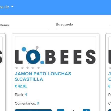
rea de
 Items
Categorías
Lista
Buscador
×
×
De
★
★
★
★
★
Items
JAMON PATO LONCHAS
Alimentación
×
S.CASTILLA
€ 42.81
€
Agregar
item
4
Rank:
R
Bebidas
0
Comentarios:
C