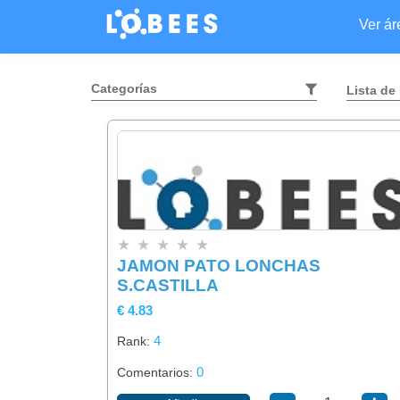
Ver á
Categorías
Lista de
★
★
★
★
★
JAMON PATO LONCHAS
S.CASTILLA
€ 4.83
4
Rank:
0
Comentarios: