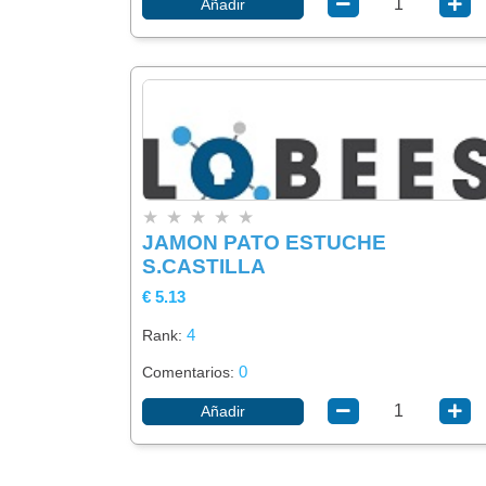
Añadir
★
★
★
★
★
JAMON PATO ESTUCHE
S.CASTILLA
€ 5.13
4
Rank:
0
Comentarios:
Añadir