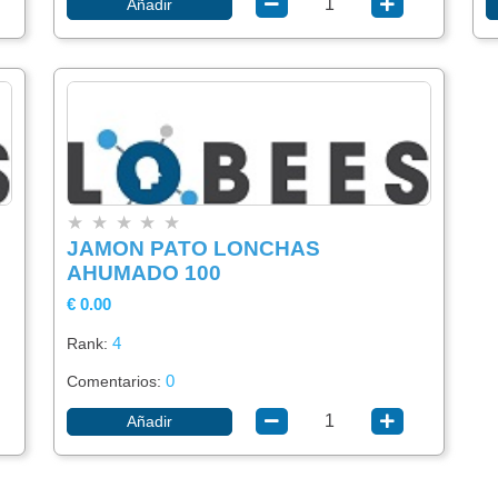
Añadir
★
★
★
★
★
JAMON PATO LONCHAS
AHUMADO 100
€ 0.00
4
Rank:
0
Comentarios:
Añadir