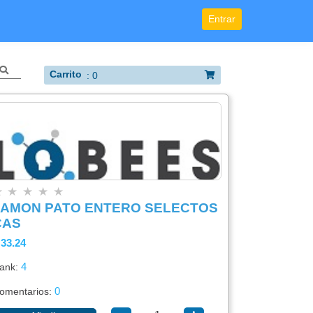
Entrar
Carrito
:
0
★
★
★
★
★
JAMON PATO ENTERO SELECTOS
CAS
 33.24
4
ank:
0
omentarios: