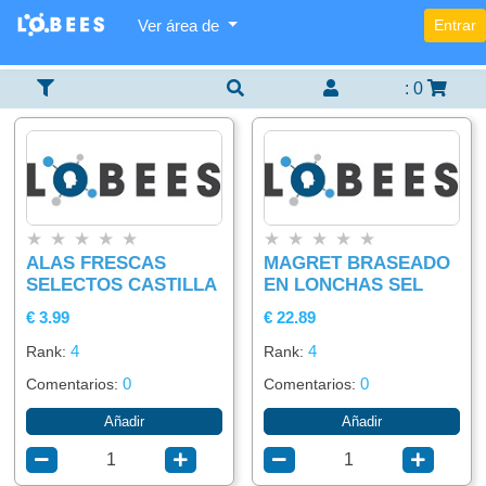
Ver área de
Entrar
Categorías
Lista
Buscador
×
×
×
De
Items
:
0
Agregar
Alimentación
item
Bebidas
★
★
★
★
★
★
★
★
★
★
ALAS FRESCAS
MAGRET BRASEADO
SELECTOS CASTILLA
EN LONCHAS SEL
€ 3.99
€ 22.89
4
4
Rank:
Rank:
0
0
Comentarios:
Comentarios:
Añadir
Añadir