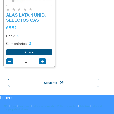
★
★
★
★
★
ALAS LATA 4 UNID.
SELECTOS CAS
€ 5.52
4
Rank:
0
Comentarios:
Añadir
Siguiente
Lobees
KPIs
|
Team
|
Aviso Legal
|
Política de privacidad
|
Política de cookies
|
Date baja
|
Política de
compra y devoluciones