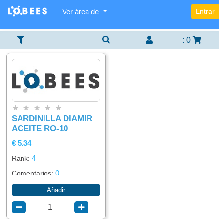
Ver área de
Entrar
Categorías
Lista
Buscador
×
×
×
De
Items
:
0
Agregar
Alimentación
item
Bebidas
★
★
★
★
★
SARDINILLA DIAMIR
ACEITE RO-10
€ 5.34
4
Rank:
0
Comentarios:
Añadir