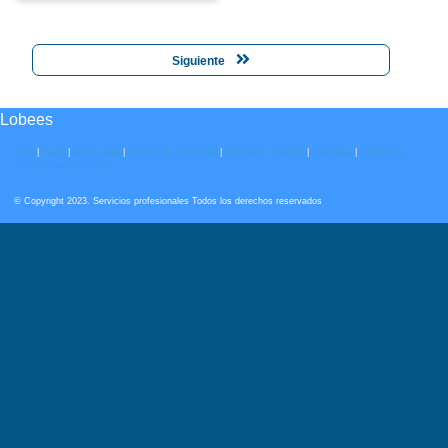
Siguiente
Lobees
KPIs
|
Team
|
Aviso Legal
|
Política de privacidad
|
Política de cookies
|
Date baja
|
Política de
compra y devoluciones
© Copyright 2023. Servicios profesionales Todos los derechos reservados