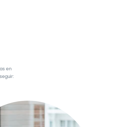
cas en
eguir: