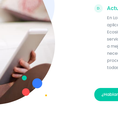
Actu
D.
En Lo
aplic
Ecosi
servi
a mej
neces
proc
todas
¿Habla