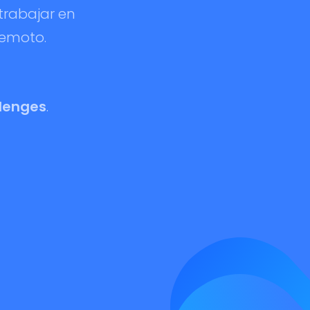
rabajar en
remoto.
lenges
.