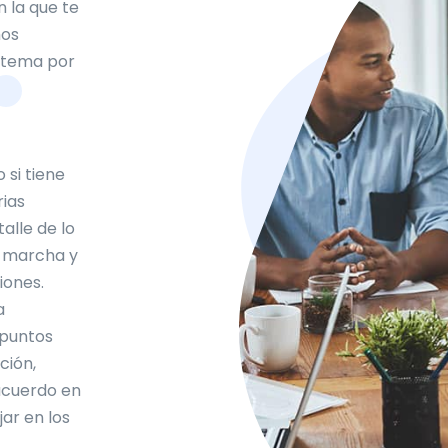
 la que te
mos
stema por
o si tiene
rias
alle de lo
 marcha y
iones.
a
 puntos
ción,
 acuerdo en
ar en los