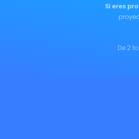
Si eres pr
proyec
De 2 f