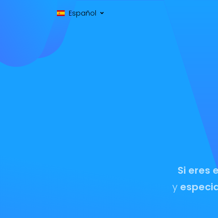
Español‎
Si eres
y
especia