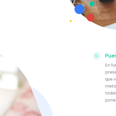
Pue
C.
En fu
prese
que v
meto
todas
poner