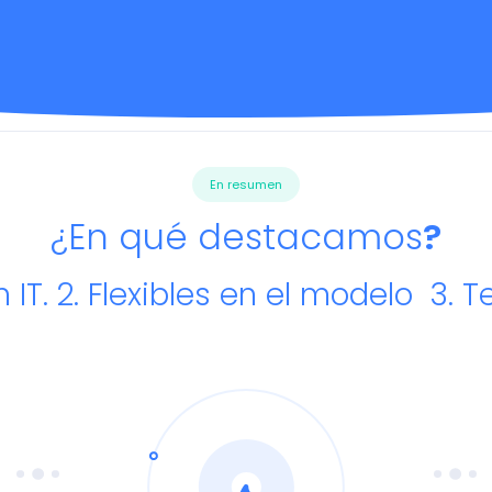
En resumen
¿En qué destacamos
?
n IT. 2. Flexibles en el modelo 3.