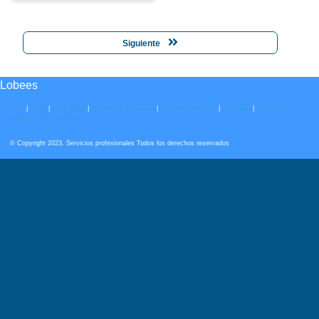
Siguiente
Lobees
KPIs
|
Team
|
Aviso Legal
|
Política de privacidad
|
Política de cookies
|
Date baja
|
Política de
compra y devoluciones
© Copyright 2023. Servicios profesionales Todos los derechos reservados