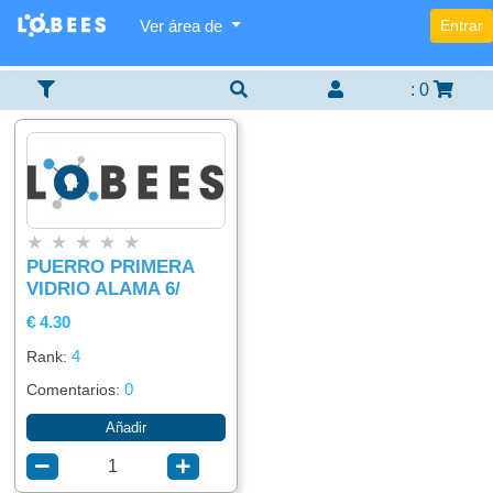
Ver área de
Entrar
Categorías
Lista
Buscador
×
×
×
De
Items
:
0
Agregar
Alimentación
item
Bebidas
★
★
★
★
★
PUERRO PRIMERA
VIDRIO ALAMA 6/
€ 4.30
4
Rank:
0
Comentarios:
Añadir