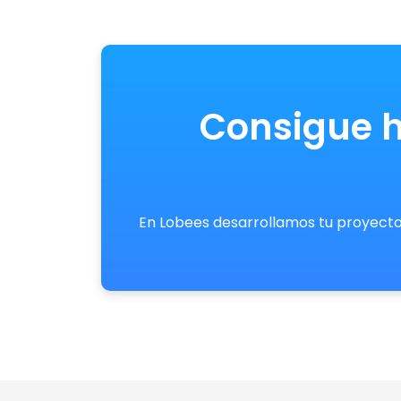
Consigue h
En Lobees desarrollamos tu proyecto