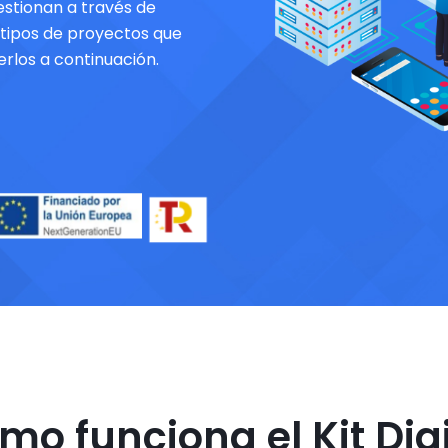
stionan a través de
 tipos de proyectos que
rlos a continuación.
mo funciona el Kit Digi