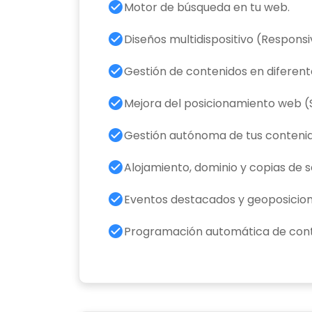
check_circle
Motor de búsqueda en tu web.
check_circle
Diseños multidispositivo (Respons
check_circle
Gestión de contenidos en diferent
check_circle
Mejora del posicionamiento web (
check_circle
Gestión autónoma de tus contenid
check_circle
Alojamiento, dominio y copias de s
check_circle
Eventos destacados y geoposicio
check_circle
Programación automática de cont