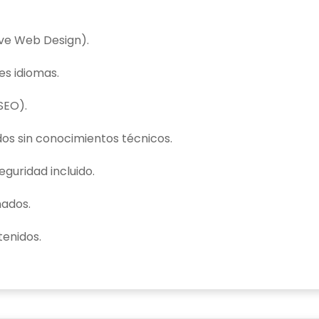
ive Web Design).
es idiomas.
SEO).
os sin conocimientos técnicos.
eguridad incluido.
nados.
enidos.