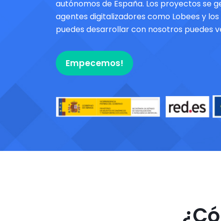
autónomos de España. Los proyectos se ge
agentes digitalizadores como Lobees y los
puedes desarrollar con nosotros puedes ve
Empecemos!
¿Có