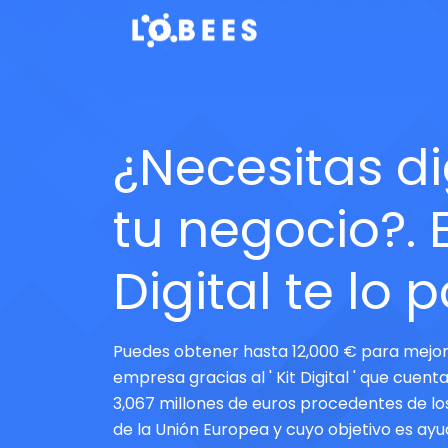
¿Necesitas di
tu negocio?. E
Digital te lo 
Puedes obtener hasta 12,000 € para mejor
empresa gracias al ' Kit Digital ' que cuen
3,067 millones de euros procedentes de l
de la Unión Europea y cuyo objetivo es ayu