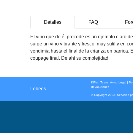
Detalles
FAQ
For
El vino que de él procede es un ejemplo claro d
surge un vino vibrante y fresco, muy sutil y en 
vendimia hasta el final de la crianza en barrica.
coupage final. De ahí su complejidad.
KPIs
|
Team
|
Aviso Legal
|
Pol
devoluciones
Lobees
© Copyright 2023. Servicios p