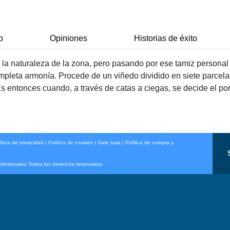
o
Opiniones
Historias de éxito
e la naturaleza de la zona, pero pasando por ese tamiz persona
completa armonía. Procede de un viñedo dividido en siete parcel
 Es entonces cuando, a través de catas a ciegas, se decide el po
ítica de privacidad
|
Política de cookies
|
Date baja
|
Política de compra y
rofesionales Todos los derechos reservados