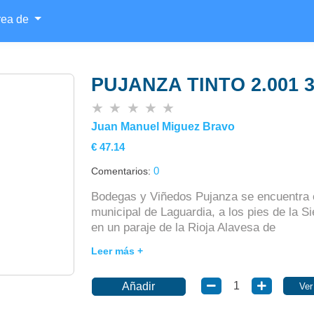
rea de
PUJANZA TINTO 2.001 3
★
★
★
★
★
Juan Manuel Miguez Bravo
€ 47.14
0
Comentarios:
Bodegas y Viñedos Pujanza se encuentra e
municipal de Laguardia, a los pies de la Si
en un paraje de la Rioja Alavesa de
Añadir
Ver