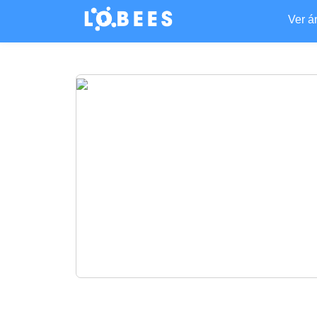
Ver á