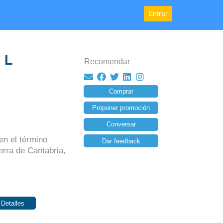
Entrar
 L
Recomendar
Comprar
Proponer promoción
Conversar
n el término
Dar feedback
erra de Cantabria,
 Detalles