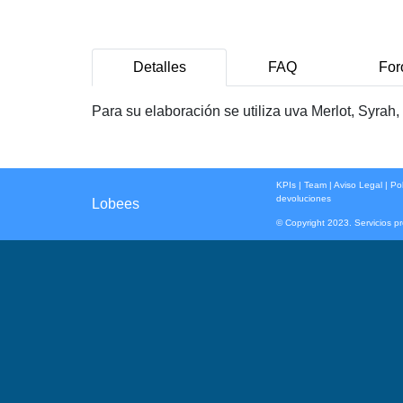
Detalles
FAQ
For
Para su elaboración se utiliza uva Merlot, Syrah
KPIs
|
Team
|
Aviso Legal
|
Pol
devoluciones
Lobees
© Copyright 2023. Servicios p