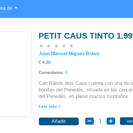
rea de
PETIT CAUS TINTO 1.99
★
★
★
★
★
Juan Manuel Miguez Bravo
€ 4.30
0
Comentarios:
Can Ràfols dels Caus cuenta con una de l
bonitas del Penedés, situada en las cerca
del Penedès, en pleno macizo montaños
Añadir
Ver