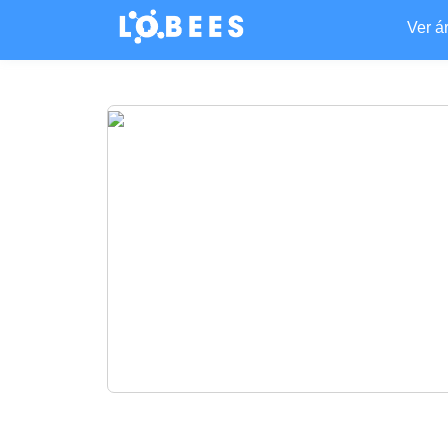
Ver á