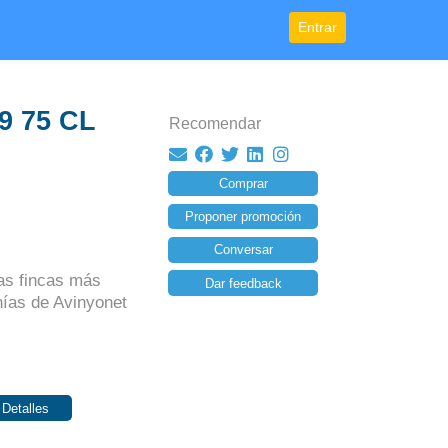
Entrar
9 75 CL
Recomendar
Comprar
Proponer promoción
Conversar
as fincas más
Dar feedback
nías de Avinyonet
 Detalles