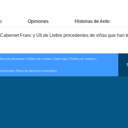
o
Opiniones
Historias de éxito
, Cabernet Franc y Ull de Llebre procedentes de viñas que han te
ítica de privacidad
|
Política de cookies
|
Date baja
|
Política de compra y
rofesionales Todos los derechos reservados