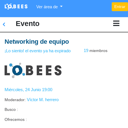
Ver área de
Entrar
Acerca
de
Evento
Participantes
Networking de equipo
Conversar
19
miembros
¡Lo siento! el evento ya ha expirado
Reuniones
Documentos
Feedback
Miércoles, 24 Junio 19:00
Víctor M. herrero
Moderador:
Busco :
Ofrecemos :