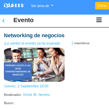
Ver área de
Entrar
Acerca
de
Evento
Participantes
Networking de negocios
Conversar
1
miembros
¡Lo siento! el evento ya ha expirado
Reuniones
Documentos
Feedback
Jueves, 2 Septiembre 18:00
Víctor M. herrero
Moderador:
Busco :